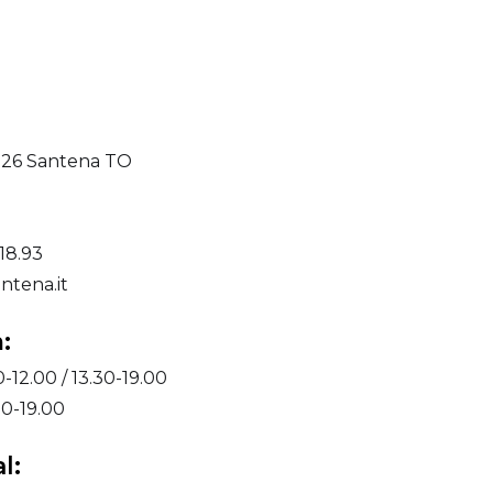
0026 Santena TO
18.93
ntena.it
:
-12.00 / 13.30-19.00
00-19.00
l: